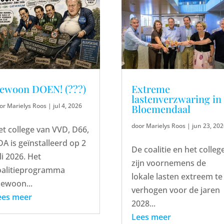
ewoon DOEN! (???)
Extreme
lastenverzwaring in
or
Marielys Roos
|
jul 4, 2026
Bloemendaal
door
Marielys Roos
|
jun 23, 20
et college van VVD, D66,
A is geïnstalleerd op 2
De coalitie en het colleg
li 2026. Het
zijn voornemens de
oalitieprogramma
lokale lasten extreem te
Gewoon...
verhogen voor de jaren
ees meer
2028...
Lees meer