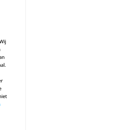
Wij
n
van
al.
er
e
niet
n