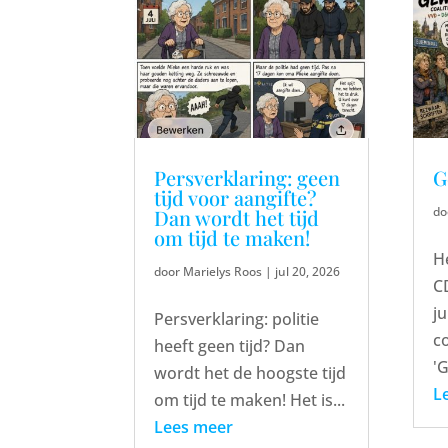
Persverklaring: geen
G
tijd voor aangifte?
do
Dan wordt het tijd
om tijd te maken!
H
door
Marielys Roos
|
jul 20, 2026
CD
ju
Persverklaring: politie
c
heeft geen tijd? Dan
'
wordt het de hoogste tijd
L
om tijd te maken! Het is...
Lees meer