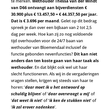
te merken.
Wethouder Thessa van der Windt
van D66 ontvangt aan bijverdiensten €
30.900 plus € 13.457,50 = € 44.357,50 per jaar.
Dat is € 3.696 per maand
. Gelet op dit bedrag
spreek je dan over een bijbaan van 2 tot 2,5
dag per week. Hoe kan zij zo nog voldoende
tijd overhouden voor de 24/7 baan van
wethouder van Bloemendaal inclusief de
functie gebonden nevenfuncties?
Dit kan niet
anders dan ten koste gaan van haar taak als
wethouder
. En dat blijkt ook wel uit haar
slecht functioneren. Als wij in de vergaderingen
vragen stellen, krijgen wij steeds van haar te
horen: ‘
daar moet ik u het antwoord op
schuldig blijven
’ of ‘
daar overvraagt u mij
’ of
‘
dat weet ik niet
’ of ‘i
k ken de stukken niet
’ of
‘
ik zal erover nadenken
’.