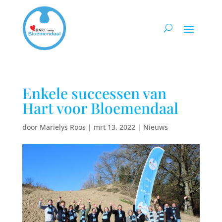
Enkele successen van
Hart voor Bloemendaal
door
Marielys Roos
|
mrt 13, 2022
|
Nieuws