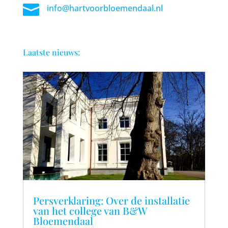

info@hartvoorbloemendaal.nl
Laatste nieuws:
Persverklaring: Over de installatie
van het college van B&W
Bloemendaal