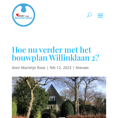
Hoe nu verder met het
bouwplan Willinklaan 2?
door
Marielys Roos
|
feb 12, 2023
|
Nieuws