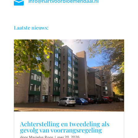

info@hartvoorbloemendaal.nl
Laatste nieuws:
Achterstelling en tweedeling als
gevolg van voorrangsregeling
door
Marielys Roos
|
mei 20, 2026