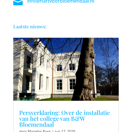

info@hartvoorbloemendaal.nl
Laatste nieuws:
Persverklaring: Over de installatie
van het college van B&W
Bloemendaal
door
Marielys Roos
|
jun 17, 2026