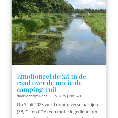
Emotioneel debat in de
raad over de motie de
camping-ruil
door
Marielys Roos
|
jul 5, 2025
|
Nieuws
Op 3 juli 2025 werd door diverse partijen
(ZB, GL en CDA) een motie ingediend om