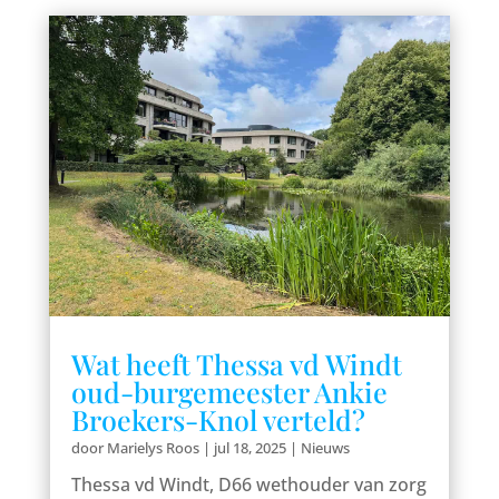
Wat heeft Thessa vd Windt
oud-burgemeester Ankie
Broekers-Knol verteld?
door
Marielys Roos
|
jul 18, 2025
|
Nieuws
Thessa vd Windt, D66 wethouder van zorg