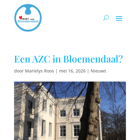
Een AZC in Bloemendaal?
door
Marielys Roos
|
mei 16, 2026
|
Nieuws