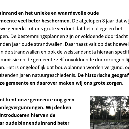
uinrand en het unieke en waardevolle oude
emeente veel beter beschermen
. De afgelopen 8 jaar dat wi
 we gemerkt tot ons grote verdriet dat het college en het
nlopen. De bestemmingsplannen zijn onvoldoende doordacht
nden jaar oude strandwallen. Daarnaast valt op dat hoewel
an de strandwallen en ook de welstandsnota hieraan specif
ommissie en de gemeente zelf onvoldoende doordrongen li
van. Het is ongelooflijk dat bouwplannen worden vergund, o
duizenden jaren natuurgeschiedenis.
De historische geograf
nze gemeente en daarover maken wij ons grote zorgen.
nt kent onze gemeente nog geen
aanlegvergunningen. Wij denken
 introduceren hiervan de
ar oude binnenduinrand beter