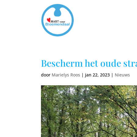
Bescherm het oude st
door
Marielys Roos
|
jan 22, 2023
|
Nieuws