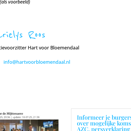
(als voorbeeld)
rielys Roos
tievoorzitter Hart voor Bloemendaal
info@hartvoorbloemendaal.nl
Informeer je burger
over mogelijke koms
AZC, persverklaring