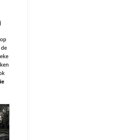
j
 op
 de
ieke
jken
ok
ie