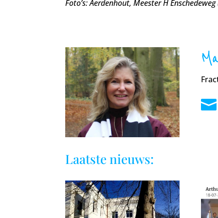
Foto’s: Aerdenhout, Meester H Enschedeweg 
Ma
Frac

Laatste nieuws: