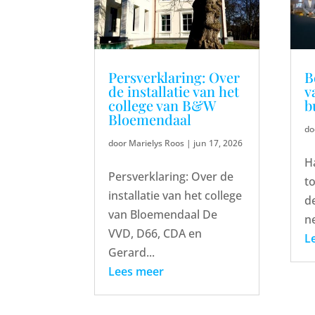
Persverklaring: Over
B
de installatie van het
v
college van B&W
b
Bloemendaal
do
door
Marielys Roos
|
jun 17, 2026
H
Persverklaring: Over de
to
installatie van het college
d
van Bloemendaal De
n
VVD, D66, CDA en
L
Gerard...
Lees meer