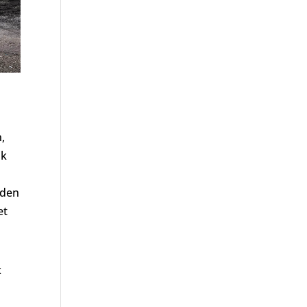
,
jk
rden
et
k