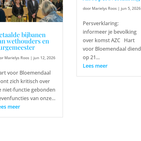
door
Marielys Roos
|
jun 5, 2026
Persverklaring:
informeer je bevolking
etaalde bijbanen
an wethouders en
over komst AZC Hart
urgemeester
voor Bloemendaal dien
op 21...
or
Marielys Roos
|
jun 12, 2026
Lees meer
art voor Bloemendaal
ont zich kritisch over
e niet-functie gebonden
evenfuncties van onze...
ees meer